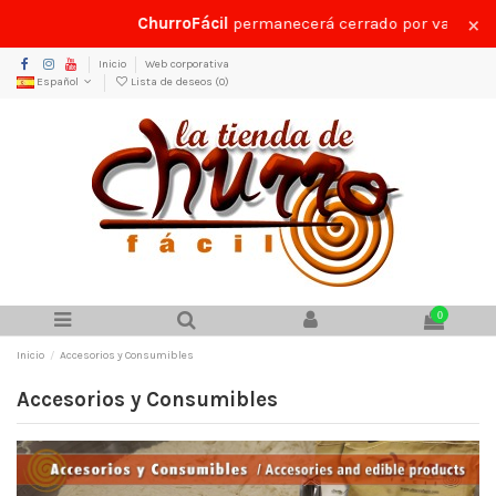
×
ChurroFácil
permanecerá cerrado por vacaciones d
Inicio
Web corporativa
Español
Lista de deseos (
0
)
0
Inicio
Accesorios y Consumibles
Accesorios y Consumibles