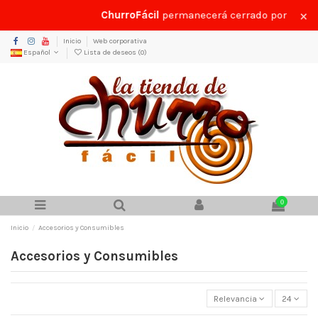
×
ChurroFácil
permanecerá cerrado por vacacion
Inicio
Web corporativa
Español
Lista de deseos (
0
)
0
Inicio
Accesorios y Consumibles
Accesorios y Consumibles
Relevancia
24