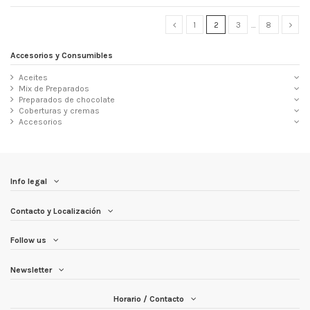
1
2
3
…
8
Accesorios y Consumibles
Aceites
Mix de Preparados
Preparados de chocolate
Coberturas y cremas
Accesorios
Info legal
Contacto y Localización
Follow us
Newsletter
Horario / Contacto