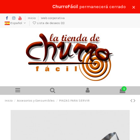
×
ChurroFácil
permanecerá cerrado por vac
Inicio
Web corporativa
Español
Lista de deseos (
0
)
0
Inicio
Accesorios y Consumibles
PINZAS PARA SERVIR