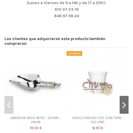
(Lunes a Viernes de 9 a 14h y de 17 a 20h):
610 07 03 16
646 97 98 43
Los clientes que adquirieron este producto también
compraron:
¡En oferta!
LIBRADOR INOX 18/10 - 200ML -
VASO CORCHO 7OZ CON TAPA -
24CM
100 UND
19,50 €
8,95 €