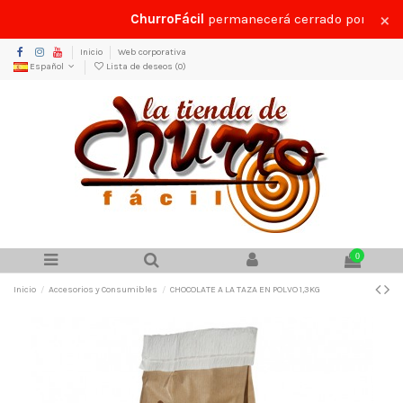
×
ChurroFácil
permanecerá cerrado por vacaci
Inicio
Web corporativa
Español
Lista de deseos (
0
)
0
Inicio
Accesorios y Consumibles
CHOCOLATE A LA TAZA EN POLVO 1,3KG