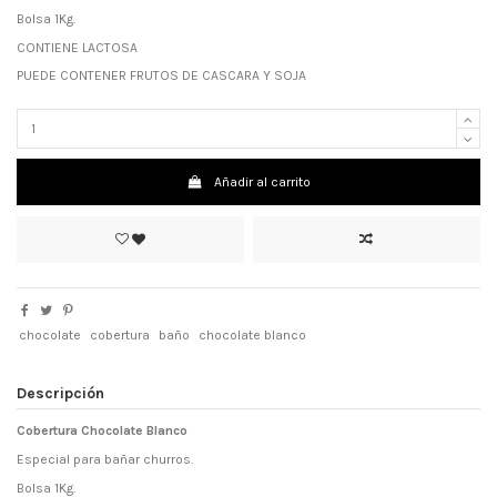
Bolsa 1Kg.
CONTIENE LACTOSA
PUEDE CONTENER FRUTOS DE CASCARA Y SOJA
Añadir al carrito
chocolate
cobertura
baño
chocolate blanco
Descripción
Cobertura Chocolate Blanco
Especial para bañar churros.
Bolsa 1Kg.