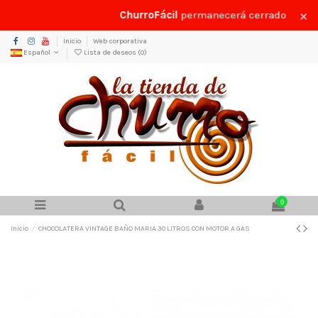
×
ChurroFácil
permanecerá cerrado por vac
Inicio
Web corporativa
Español
Lista de deseos (
0
)
0
Inicio
CHOCOLATERA VINTAGE BAÑO MARIA 30 LITROS CON MOTOR A GAS