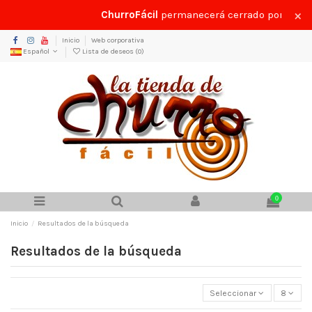
×
ChurroFácil
permanecerá cerrado por vacaci
Inicio
Web corporativa
Español
Lista de deseos (
0
)
0
Inicio
Resultados de la búsqueda
Resultados de la búsqueda
Seleccionar
8