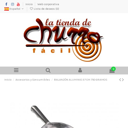
Inicio
Web corporativa
Español
Lista de deseos (
0
)
0
Inicio
Accesorios y Consumibles
BALANZÓN ALUMINIO 37 CM 750 GRAMOS