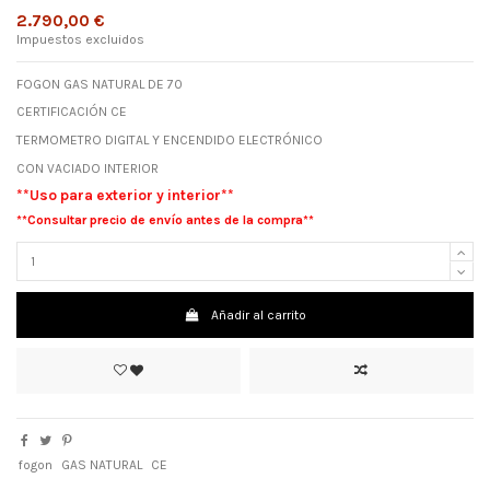
2.790,00 €
Impuestos excluidos
FOGON GAS NATURAL DE 70
CERTIFICACIÓN CE
TERMOMETRO DIGITAL Y ENCENDIDO ELECTRÓNICO
CON VACIADO INTERIOR
**Uso para exterior y interior**
**Consultar precio de envío antes de la compra**
Añadir al carrito
fogon
GAS NATURAL
CE