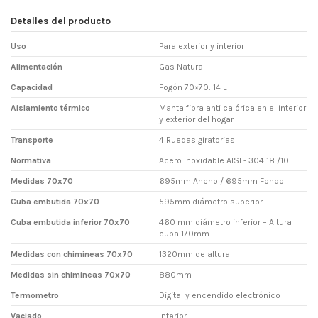
Detalles del producto
Uso
Para exterior y interior
Alimentación
Gas Natural
Capacidad
Fogón 70×70: 14 L
Aislamiento térmico
Manta fibra anti calórica en el interior
y exterior del hogar
Transporte
4 Ruedas giratorias
Normativa
Acero inoxidable AISI - 304 18 /10
Medidas 70x70
695mm Ancho / 695mm Fondo
Cuba embutida 70x70
595mm diámetro superior
Cuba embutida inferior 70x70
460 mm diámetro inferior – Altura
cuba 170mm
Medidas con chimineas 70x70
1320mm de altura
Medidas sin chimineas 70x70
880mm
Termometro
Digital y encendido electrónico
Vaciado
Interior