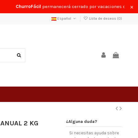
×
ChurroFácil
permanecerá cerrado por vacaciones del
24 al 
Español
Lista de deseos (
0
)
¿Alguna duda?
ANUAL 2 KG
Si necesitas ayuda sobre