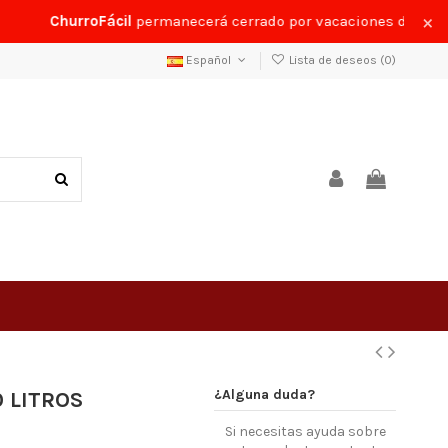
×
ChurroFácil
permanecerá cerrado por vacaciones del
24 al 3
Español
Lista de deseos (
0
)
¿Alguna duda?
 LITROS
Si necesitas ayuda sobre