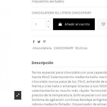
Impuestos excluidos
CHOCOLATERA 10L LITROS CHOCOFAIRY
Añadir al carrito
chocolatera
CHOCOFAIRY
10Litros
Descripción
Termo especial para chocolate con una capacidad
hasta 90ºC Calentamiento mediante baño maría
chocolate nunca pasa de los 75ºC, evitando de 
hierva y cree nata o amarque. Gracias a sus 1000
calentamiento es mucho más rápido. Termostato
preciso de la temperatura. Grifo especial con si
Sistema de agitación continua Bandeja antigote
rebose mediante flotador. Dispensador de almac