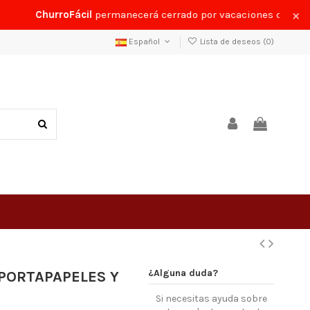
×
ChurroFácil
permanecerá cerrado por vacaciones del
24 al 
Español
Lista de deseos (
0
)
¿Alguna duda?
PORTAPAPELES Y
Si necesitas ayuda sobre