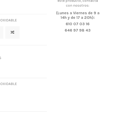
este producto, contacta
con nosotros:
(Lunes a Viernes de 9 a
14h y de 17 a 20h):
NOXIDABLE
610 07 03 16
646 97 98 43
S
NOXIDABLE