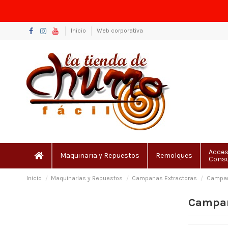
Inicio
Web corporativa
Acces
Maquinaria y Repuestos
Remolques
Cons
Inicio
Maquinarias y Repuestos
Campanas Extractoras
Campan
Campan