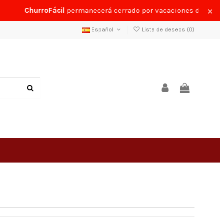
×
ChurroFácil
permanecerá cerrado por vacaciones del
24 al 
Español
Lista de deseos (
0
)