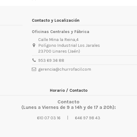
Contacto y Localización
Oficinas Centrales y Fábrica
Calle Mina la Reina,4
Polígono Industrial Los Jarales
23700 Linares (Jaén)
953 69 36 88
gerencia@churrofacil.com
Horario / Contacto
Contacto
(Lunes a Viernes de 9 a 14h y de 17 a 20h):
|
610 07 03 16
646 97 98 43