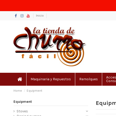
Inicio
Acces
Maquinaria y Repuestos
Remolques
Cons
Home
Equipment
Equipment
Equipm
Stoves