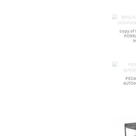
copy of
PORR
M
PEDA
AUTOM