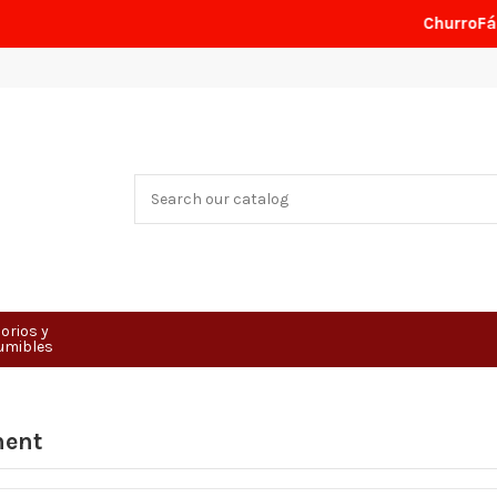
ChurroFácil
perm
orios y
umibles
ent