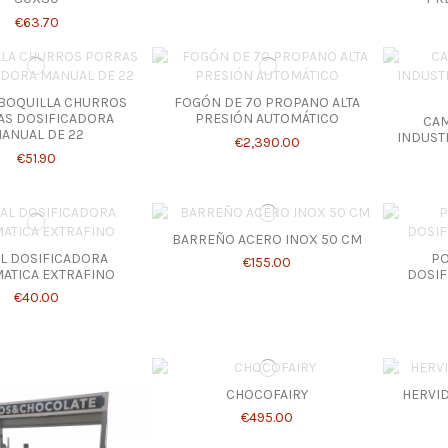
€63.70
 BOQUILLA CHURROS
FOGÓN DE 70 PROPANO ALTA
AS DOSIFICADORA
PRESIÓN AUTOMÁTICO
CA
ANUAL DE 22
INDUST
€2,390.00
€51.90
BARREÑO ACERO INOX 50 CM
L DOSIFICADORA
PO
€155.00
ATICA EXTRAFINO
DOSIF
€40.00
CHOCOFAIRY
HERVID
€495.00