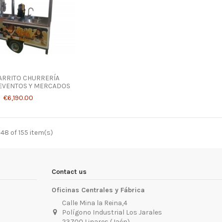
ARRITO CHURRERÍA
 EVENTOS Y MERCADOS
€6,190.00
48 of 155 item(s)
Contact us
Oficinas Centrales y Fábrica
Calle Mina la Reina,4
Polígono Industrial Los Jarales
23700 Linares (Jaén)