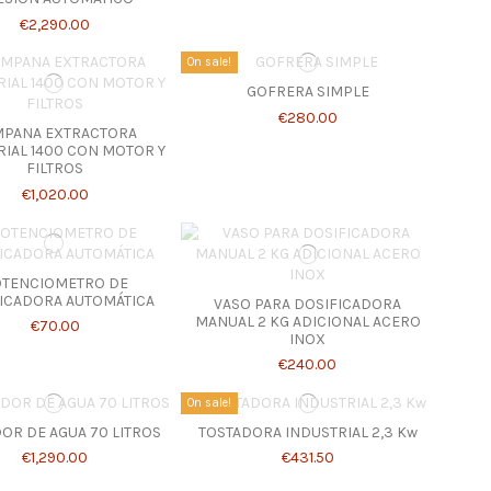
€2,290.00
On sale!
GOFRERA SIMPLE
€280.00
MPANA EXTRACTORA
RIAL 1400 CON MOTOR Y
FILTROS
€1,020.00
TENCIOMETRO DE
ICADORA AUTOMÁTICA
VASO PARA DOSIFICADORA
MANUAL 2 KG ADICIONAL ACERO
€70.00
INOX
€240.00
On sale!
OR DE AGUA 70 LITROS
TOSTADORA INDUSTRIAL 2,3 Kw
€1,290.00
€431.50