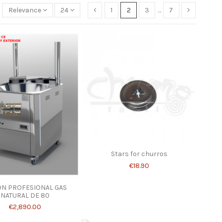
Relevance
24
1
2
3
…
7
Stars for churros
€18.90
N PROFESIONAL GAS
NATURAL DE 80
€2,890.00