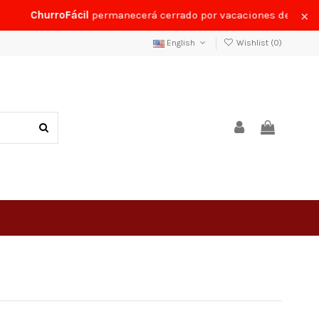
×
ChurroFácil
permanecerá cerrado por vacaciones del
24 al 3
English
Wishlist (
0
)