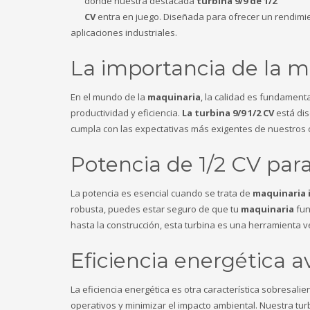
donde nuestra destacada
turbina 9/9 de 1/2
CV
entra en juego. Diseñada para ofrecer un rendimie
aplicaciones industriales.
La importancia de la m
En el mundo de la
maquinaria
, la calidad es fundament
productividad y eficiencia.
La turbina 9/9 1/2 CV
está dis
cumpla con las expectativas más exigentes de nuestros c
Potencia de 1/2 CV par
La potencia es esencial cuando se trata de
maquinaria 
robusta, puedes estar seguro de que tu
maquinaria
fun
hasta la construcción, esta turbina es una herramienta v
Eficiencia energética 
La eficiencia energética es otra característica sobresalie
operativos y minimizar el impacto ambiental. Nuestra tu