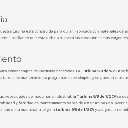
ia
 nuestra turbina está construida para durar. Fabricada con materiales de al
uedes confiar en que esta turbina resistirá las condiciones más exigente
iento
ra evitar tiempos de inactividad costosos. La
Turbina 9/9 de 1/2 CV
se 
as tareas de mantenimiento programado son simples y se pueden realizar
tus necesidades de maquinaria industrial,
la Turbina 9/9 de 1/2 CV
se des
rabilidad y facilidad de mantenimiento hacen de esta turbina una inversi
lidad de tu maquinaria; elige la
turbina 9/9 de 1/2 CV
y asegura un rend