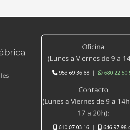
Oficina
Fábrica
(Lunes a Viernes de 9 a 14
953 69 36 88
|
680 22 50 
ales
Contacto
(Lunes a Viernes de 9 a 14h
17 a 20h):
610 07 03 16
|
646 97 98 