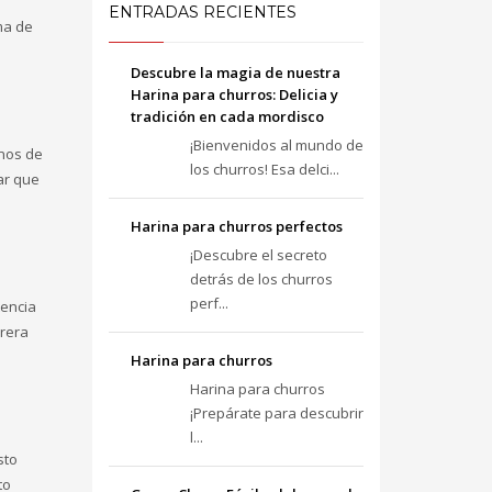
ENTRADAS RECIENTES
ma de
Descubre la magia de nuestra
Harina para churros: Delicia y
tradición en cada mordisco
¡Bienvenidos al mundo de
inos de
los churros! Esa delci...
ar que
Harina para churros perfectos
¡Descubre el secreto
detrás de los churros
perf...
tencia
urera
Harina para churros
Harina para churros
¡Prepárate para descubrir
l...
sto
to