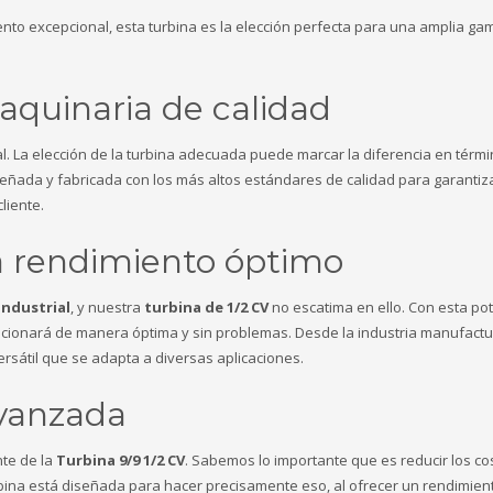
nto excepcional, esta turbina es la elección perfecta para una amplia ga
aquinaria de calidad
al. La elección de la turbina adecuada puede marcar la diferencia en térm
eñada y fabricada con los más altos estándares de calidad para garantiz
liente.
a rendimiento óptimo
industrial
, y nuestra
turbina de 1/2 CV
no escatima en ello. Con esta po
cionará de manera óptima y sin problemas. Desde la industria manufact
ersátil que se adapta a diversas aplicaciones.
avanzada
nte de la
Turbina 9/9 1/2 CV
. Sabemos lo importante que es reducir los co
rbina está diseñada para hacer precisamente eso, al ofrecer un rendimien