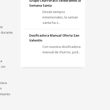
Grupo ChurroFácil celebramos la
Semana Santa
Desde tiempos
inmemoriales, la seman
santa ha s...
ta
s durante
Dosificadora Manual Oferta San
Valentín
Con nuestra dosificadora
manual de churros, pod...
ha
 sin
taca
ón
imiento