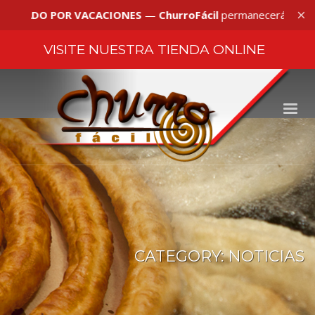
×
 POR VACACIONES
—
ChurroFácil
permanecerá
cerrado por v
VISITE NUESTRA
TIENDA ONLINE
CATEGORY: NOTICIAS