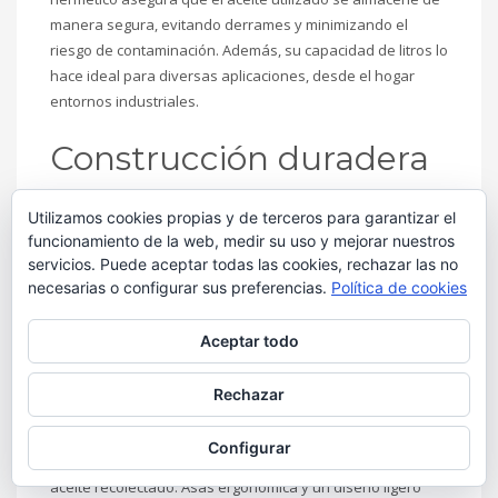
manera segura, evitando derrames y minimizando el
riesgo de contaminación. Además, su capacidad de litros lo
hace ideal para diversas aplicaciones, desde el hogar
entornos industriales.
Construcción duradera
Fabricado con materiales resistentes, nuestros depósito
Utilizamos cookies propias y de terceros para garantizar el
garantiza durabilidad y fiabilidad a largo plazo. LA
funcionamiento de la web, medir su uso y mejorar nuestros
resistencia a la corrosión y a los impactos asegura que
servicios. Puede aceptar todas las cookies, rechazar las no
pueda soportar las condiciones más exigentes,
necesarias o configurar sus preferencias.
Política de cookies
manteniendo su integridad incluso en entornos
industriales rigurosos.
Aceptar todo
Facilidad de uso
Rechazar
La practicidad es clave, por lo que hemos incorporado
Configurar
características que facilitan el vaciado y transporte del
aceite recolectado. Asas ergonómica y un diseño ligero