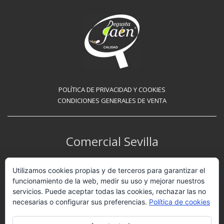
POLÍTICA DE PRIVACIDAD Y COOKIES
CONDICIONES GENERALES DE VENTA
Comercial Sevilla
Avenida de Bellavista, 63 – Local 1
Utilizamos cookies propias y de terceros para garantizar el
40014 Sevilla
funcionamiento de la web, medir su uso y mejorar nuestros
servicios. Puede aceptar todas las cookies, rechazar las no
Teléfono: 621 221 488
necesarias o configurar sus preferencias.
Política de cookies