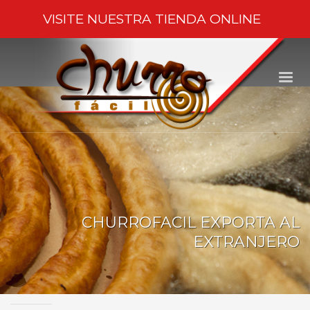
VISITE NUESTRA
TIENDA ONLINE
CHURROFACIL EXPORTA AL
EXTRANJERO